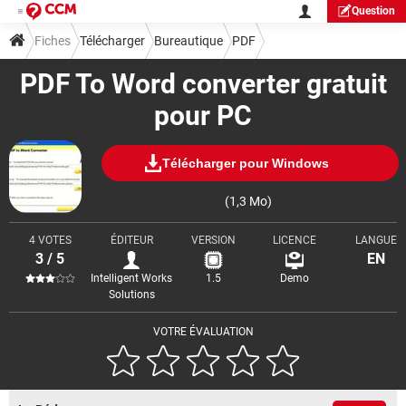
Question
Fiches
Télécharger
Bureautique
PDF
PDF To Word converter gratuit
pour PC
Télécharger pour Windows
(1,3 Mo)
4 VOTES
ÉDITEUR
VERSION
LICENCE
LANGUE
3 / 5
EN
Intelligent Works
1.5
Demo
Solutions
VOTRE ÉVALUATION