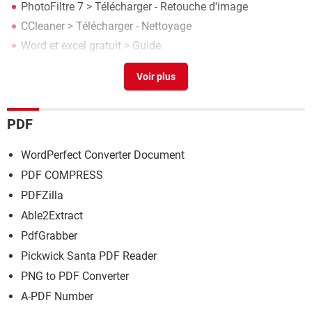
PhotoFiltre 7
> Télécharger - Retouche d'image
CCleaner
> Télécharger - Nettoyage
Word et excel gratuit
> Guide
Clavier Arabe CO
> Télécharger - Divers Web & Internet
PDF
WordPerfect Converter Document
PDF COMPRESS
PDFZilla
Able2Extract
PdfGrabber
Pickwick Santa PDF Reader
PNG to PDF Converter
A-PDF Number