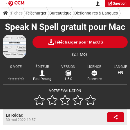
Question
Fiches
Télécharger
Bureautique
Dictionnaires & Langues
Speak N Spell gratuit pour Mac
Télécharger pour MacOS
(2,1 Mo)
0 VOTE
ÉDITEUR
VERSION
LICENCE
LANGUE
EN
Paul Young
1.5.0
Freeware
VOTRE ÉVALUATION
La Rédac
30 mai 2022 19:57