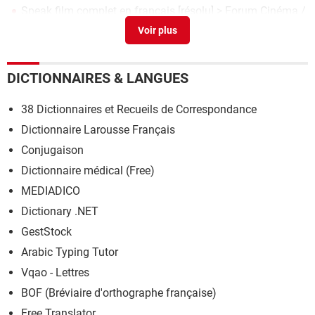
Speak film complet en français
[résolu] >
Forum Cinéma /
Télé
DICTIONNAIRES & LANGUES
38 Dictionnaires et Recueils de Correspondance
Dictionnaire Larousse Français
Conjugaison
Dictionnaire médical (Free)
MEDIADICO
Dictionary .NET
GestStock
Arabic Typing Tutor
Vqao - Lettres
BOF (Bréviaire d'orthographe française)
Free Translator