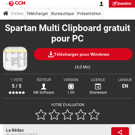
Question
Fiches
Télécharger
Bureautique
Présentation
Spartan Multi Clipboard gratuit
pour PC
Télécharger pour Windows
(4,0 Mo)
1 VOTE
ÉDITEUR
VERSION
LICENCE
LANGUE
5 / 5
EN
M8 Software
1.00
Shareware
VOTRE ÉVALUATION
La Rédac