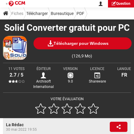
Question
Fiches
Télécharger
Bureautique
PDF
Solid Converter gratuit pour PC
Télécharger pour Windows
(126,9 Mo)
11 VOTES
ÉDITEUR
VERSION
LICENCE
LANGUE
2.7 / 5
FR
Archisoft
9.0
Shareware
International
VOTRE ÉVALUATION
La Rédac
30 mai 2022 19:55