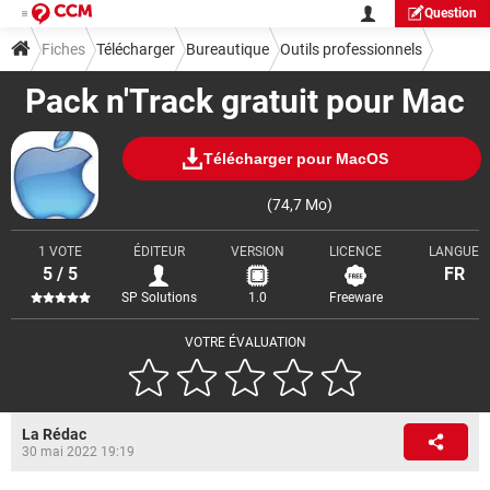
Question
Fiches
Télécharger
Bureautique
Outils professionnels
Pack n'Track gratuit pour Mac
Télécharger pour MacOS
(74,7 Mo)
1 VOTE
ÉDITEUR
VERSION
LICENCE
LANGUE
5 / 5
FR
SP Solutions
1.0
Freeware
VOTRE ÉVALUATION
La Rédac
30 mai 2022 19:19