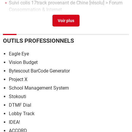
Suivi colis 17track provenant de Chine
[résolu] >
Forum
Consommation & Internet
Windows 7 service pack 3 download 64 bit
>
Forum
Windows 7
17 track avis
>
Forum Consommation & Internet
OUTILS PROFESSIONNELS
Eagle Eye
Vision Budget
Bytescout BarCode Generator
Project X
School Management System
Stokouti
DTMF Dial
Lobby Track
IDEA!
ACCORD