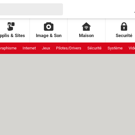
pplis & Sites
Image & Son
Maison
Securité
raphisme
Internet
Jeux
Pilotes/Drivers
Sécurité
Système
Vid