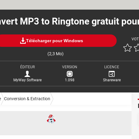
vert MP3 to Ringtone gratuit pou
VOT
Télécharger pour Windows
(2,3 Mo)
ÉDITEUR
VERSION
LICENCE
MyWay Software
1.098
Shareware
e
Conversion & Extraction