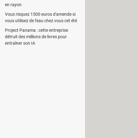
en rayon
alisée qui permet de convertir une
 la chanson à convertir.
Vous risquez 1500 euros d'amende si
vous utilisez de l'eau chez vous cet été
nes portables pris en charge par ce
Project Panama : cette entreprise
détruit des millions de livres pour
ser en espace disque. Il a la
entraîner son IA
iers en lot. Cela permet d'accélérer le