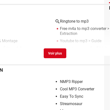
Ringtone to mp3
Free m4a to mp3 converter
> 
Extraction
 & Montage
Youtube to mp3
> Guide
 - Édition & Programmation
Convertisseur mp3
> Téléchar
ON
NMP3 Ripper
Cool MP3 Converter
Easy To Sync
Streamosaur