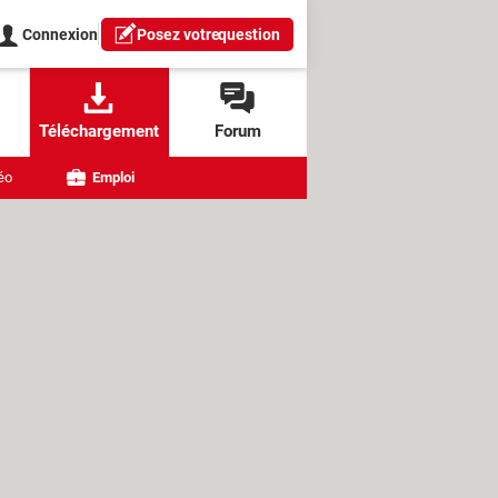
Connexion
Posez votre
question
Téléchargement
Forum
éo
Emploi