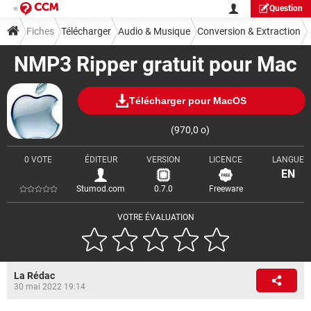
Question
Fiches
Télécharger
Audio & Musique
Conversion & Extraction
NMP3 Ripper gratuit pour Mac
Télécharger pour MacOS
(970,0 o)
0 VOTE
ÉDITEUR
VERSION
LICENCE
LANGUE
EN
Stumod.com
0.7.0
Freeware
VOTRE ÉVALUATION
La Rédac
30 mai 2022 19:14