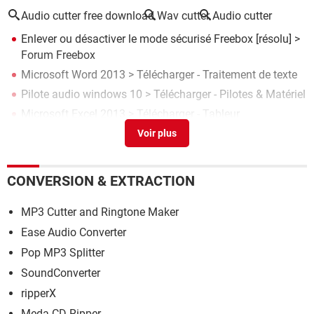
Audio cutter free download
Wav cutter
Audio cutter
Enlever ou désactiver le mode sécurisé Freebox
[résolu] >
Forum Freebox
Microsoft Word 2013
> Télécharger - Traitement de texte
Pilote audio windows 10
> Télécharger - Pilotes & Matériel
Microsoft Excel 2013
> Télécharger - Tableur
Free YouTube Download
> Télécharger - Téléchargement
& Transfert
CONVERSION & EXTRACTION
MP3 Cutter and Ringtone Maker
Ease Audio Converter
Pop MP3 Splitter
SoundConverter
ripperX
Meda CD Ripper