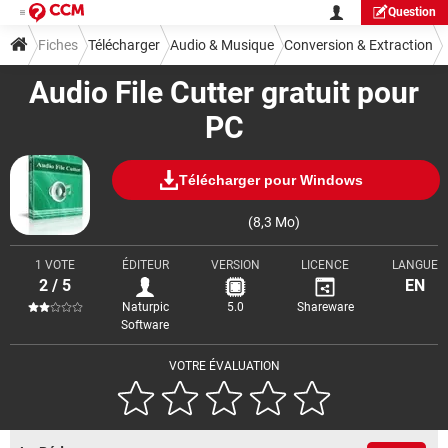
Question
Fiches
Télécharger
Audio & Musique
Conversion & Extraction
Audio File Cutter gratuit pour
PC
Télécharger pour Windows
(8,3 Mo)
1 VOTE
ÉDITEUR
VERSION
LICENCE
LANGUE
2 / 5
EN
Naturpic
5.0
Shareware
Software
VOTRE ÉVALUATION