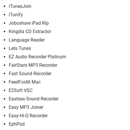
iTunesJoin
iTunify
Joboshare iPad Rip
Kingdia CD Extractor
Language Reader
Lets Tunes
EZ Audio Recorder Platinum
FairStars MP3 Recorder
Fast Sound Recorder
FeedForAll Mac
E2Soft VSC
Eastsea Sound Recorder
Easy MP3 Joiner
Easy-Hi-Q Recorder
EphPod