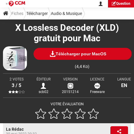
Question
Fiches
Télécharger
Audio & Musique
X Lossless Decoder (XLD)
gratuit pour Mac
Télécharger pour MacOS
(4,4 Ko)
2 VOTES
ÉDITEUR
VERSION
LICENCE
LANGUE
3 / 5
EN
scb02
20151214
Freeware
VOTRE ÉVALUATION
La Rédac