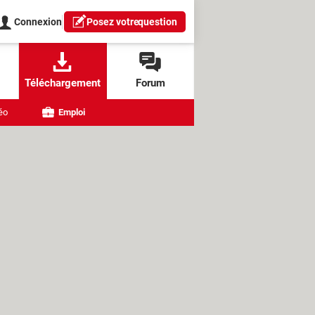
Connexion
Posez votre
question
Téléchargement
Forum
éo
Emploi