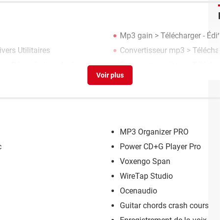
Mp3 gain
> Télécharger - Éd
vers Utilitaires
Convertisseur mp3
> Téléchar
er - Récupération de données
Easy poster printer
> Télécha
MP3 Organizer PRO
c
Power CD+G Player Pro
Voxengo Span
WireTap Studio
Ocenaudio
Guitar chords crash course