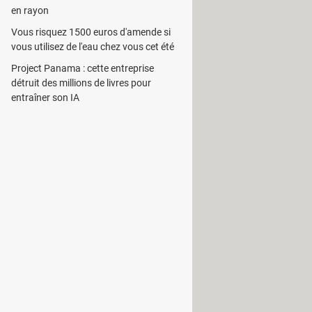
en rayon
Vous risquez 1500 euros d'amende si
s important sur l'interface principale
vous utilisez de l'eau chez vous cet été
x extraits d'un support multimédia.
Project Panama : cette entreprise
détruit des millions de livres pour
'utilisateur est libre de définir
entraîner son IA
t sélectionner la piste en question
figurent parmi celles que l'on peut