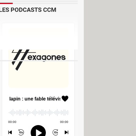
LES PODCASTS CCM
ition & Montage
ger - Conversion & Extraction
rger - Divers Photo & Graphisme