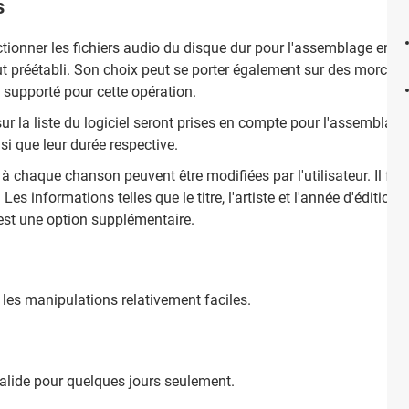
s
électionner les fichiers audio du disque dur pour l'assemblage en le
t préétabli. Son choix peut se porter également sur des morceau
 supporté pour cette opération.
ur la liste du logiciel seront prises en compte pour l'assemblage. L
si que leur durée respective.
 à chaque chanson peuvent être modifiées par l'utilisateur. Il fau
s informations telles que le titre, l'artiste et l'année d'édition 
est une option supplémentaire.
 les manipulations relativement faciles.
valide pour quelques jours seulement.