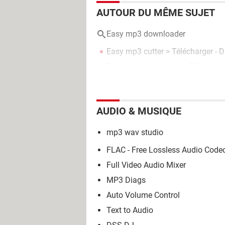
AUTOUR DU MÊME SUJET
Easy mp3 downloader
Easy mp3 cutter
> Télécharger - Di
Easy disk drive repair
> Télécharg
AUDIO & MUSIQUE
mp3 wav studio
FLAC - Free Lossless Audio Code
Full Video Audio Mixer
MP3 Diags
Auto Volume Control
Text to Audio