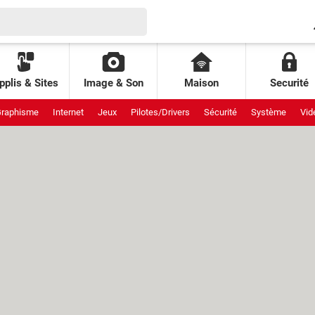
pplis & Sites
Image & Son
Maison
Securité
raphisme
Internet
Jeux
Pilotes/Drivers
Sécurité
Système
Vid