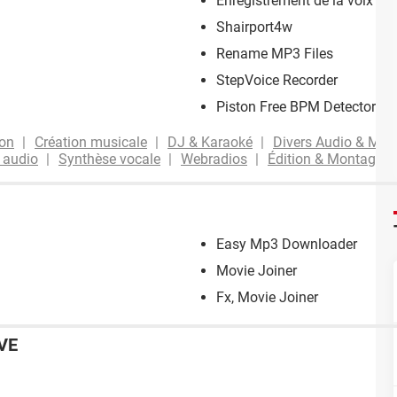
Enregistrement de la voix
Shairport4w
Rename MP3 Files
StepVoice Recorder
Piston Free BPM Detector
ion
Création musicale
DJ & Karaoké
Divers Audio & Mus
 audio
Synthèse vocale
Webradios
Édition & Montage
Easy Mp3 Downloader
Movie Joiner
Fx, Movie Joiner
VE