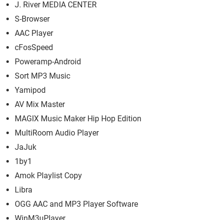
J. River MEDIA CENTER
S-Browser
AAC Player
cFosSpeed
Poweramp-Android
Sort MP3 Music
Yamipod
AV Mix Master
MAGIX Music Maker Hip Hop Edition
MultiRoom Audio Player
JaJuk
1by1
Amok Playlist Copy
Libra
OGG AAC and MP3 Player Software
WinM3uPlayer