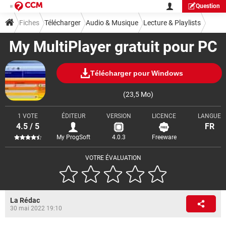
Question
Fiches
Télécharger
Audio & Musique
Lecture & Playlists
My MultiPlayer gratuit pour PC
Télécharger pour Windows
(23,5 Mo)
1 VOTE
ÉDITEUR
VERSION
LICENCE
LANGUE
4.5 / 5
FR
My ProgSoft
4.0.3
Freeware
VOTRE ÉVALUATION
La Rédac
30 mai 2022 19:10