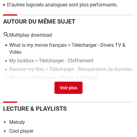
D’autres logiciels analogues sont plus performants.
AUTOUR DU MÊME SUJET
Multiplay download
What is my movie français
> Télécharger - Divers TV &
Vidéo
My lockbox
> Télécharger - Chiffrement
Recover my files
> Télécharger - Récupération de données
My cam
> Télécharger - Pilotes & Matériel
My reading manga
>
Forum Google Chrome
LECTURE & PLAYLISTS
Melody
Cool player