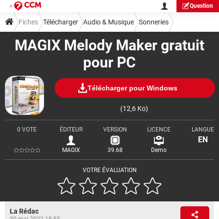
Question
Fiches
Télécharger
Audio & Musique
Sonneries
MAGIX Melody Maker gratuit
pour PC
Télécharger pour Windows
(12,6 Ko)
0 VOTE
ÉDITEUR
VERSION
LICENCE
LANGUE
EN
MAGIX
39.68
Demo
VOTRE ÉVALUATION
La Rédac