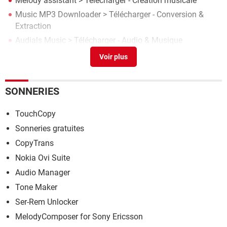
Melody assistant
> Télécharger - Création musicale
Music MP3 Downloader
> Télécharger - Conversion &
Extraction
Audials Music
> Télécharger - Audio & Musique
Melody ml
> Télécharger - Lecture & Playlists
SONNERIES
TouchCopy
Sonneries gratuites
CopyTrans
Nokia Ovi Suite
Audio Manager
Tone Maker
Ser-Rem Unlocker
MelodyComposer for Sony Ericsson