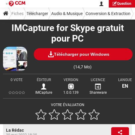
Question
Fiches
Télécharger
Audio & Musique
Conversion & Extraction
IMCapture for Skype gratuit
pour PC
Télécharger pour Windows
(14,7 Mo)
0 VOTE
ÉDITEUR
VERSION
LICENCE
LANGUE
EN
IMCapture
1.0.0.139
Shareware
VOTRE ÉVALUATION
La Rédac