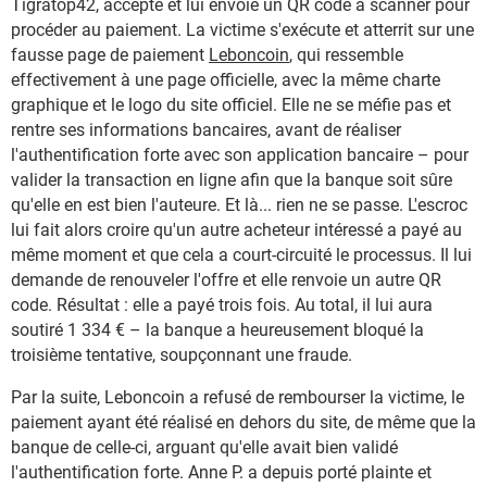
Tigratop42, accepte et lui envoie un QR code à scanner pour
procéder au paiement. La victime s'exécute et atterrit sur une
fausse page de paiement
Leboncoin
, qui ressemble
effectivement à une page officielle, avec la même charte
graphique et le logo du site officiel. Elle ne se méfie pas et
rentre ses informations bancaires, avant de réaliser
l'authentification forte avec son application bancaire – pour
valider la transaction en ligne afin que la banque soit sûre
qu'elle en est bien l'auteure. Et là... rien ne se passe. L'escroc
lui fait alors croire qu'un autre acheteur intéressé a payé au
même moment et que cela a court-circuité le processus. Il lui
demande de renouveler l'offre et elle renvoie un autre QR
code. Résultat : elle a payé trois fois. Au total, il lui aura
soutiré 1 334 € – la banque a heureusement bloqué la
troisième tentative, soupçonnant une fraude.
Par la suite, Leboncoin a refusé de rembourser la victime, le
paiement ayant été réalisé en dehors du site, de même que la
banque de celle-ci, arguant qu'elle avait bien validé
l'authentification forte. Anne P. a depuis porté plainte et