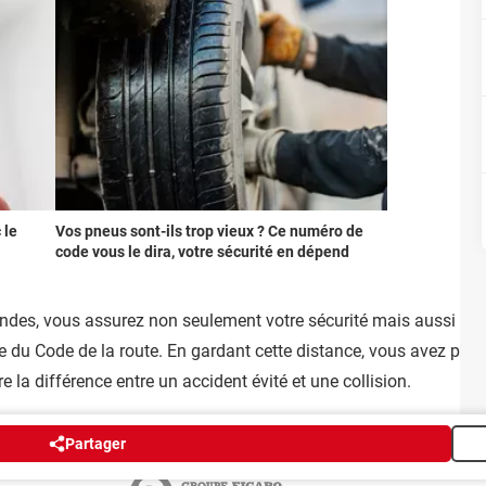
 le
Vos pneus sont-ils trop vieux ? Ce numéro de
code vous le dira, votre sécurité en dépend
ndes, vous assurez non seulement votre sécurité mais aussi cell
ce du Code de la route. En gardant cette distance, vous avez plu
e la différence entre un accident évité et une collision.
Partager
Publicité
Contact
Recrutement
Données personnelles
Paramétrer les cookie
Groupe Figaro
©2025 CCM Benchmark