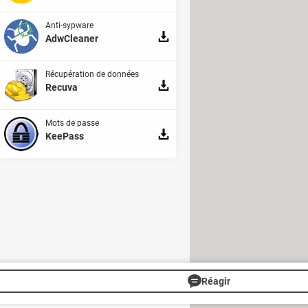
Anti-sypware
AdwCleaner
Récupération de données
Recuva
Mots de passe
KeePass
e des autres usagers de la route.
s de temps pour réagir à des
Réagir
s
Gérer Utiq
Charte
RSS
Mentions légales