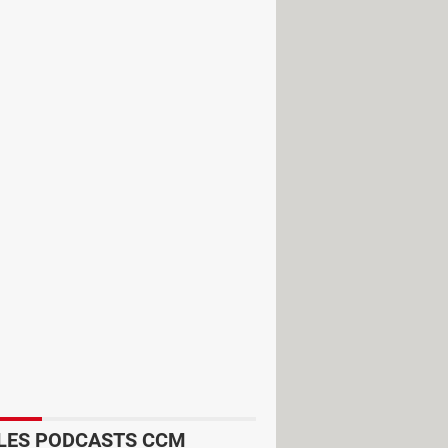
u sol comme repère. Maintenir un
s, ce qui est suffisant pour rouler
 n'êtes pas toujours sur
 qui vous précède. À 100 km/h, cette
écurité à respecter selon votre
 effectuer l'opération dans une
LES PODCASTS CCM