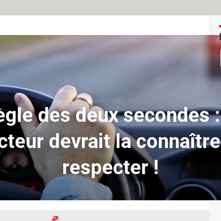
ègle des deux secondes :
teur devrait la connaître
respecter !