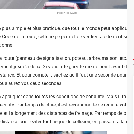
© xxlphoto-123RF
plus simple et plus pratique, que tout le monde peut appliquer, 
 Code de la route, cette règle permet de vérifier rapidement si v
tionne.
la route (panneau de signalisation, poteau, arbre, maison, etc.).
ement jusqu'à deux. Si vous atteignez le même point avant d'av
stance. Et pour compter , sachez qu'il faut une seconde pour dire
vous aurez vos deux secondes !
à appliquer dans toutes les conditions de conduite. Mais il faut 
écurité. Par temps de pluie, il est recommandé de réduire votre
et l'allongement des distances de freinage. Par temps de brouill
distance pour éviter tout risque de collision, en passant à la règ