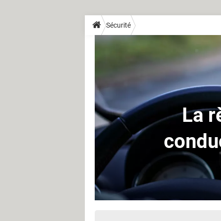
Sécurité
La r
conduc