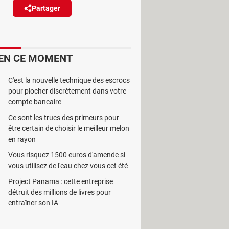
Partager
Réagir
les accidents. Et pour cela, la
EN CE MOMENT
C'est la nouvelle technique des escrocs
pour piocher discrètement dans votre
compte bancaire
habitude qui peut conduire à des
Ce sont les trucs des primeurs pour
être certain de choisir le meilleur melon
uations dangereuses, il existe une
en rayon
Vous risquez 1500 euros d'amende si
vous utilisez de l'eau chez vous cet été
elle qui vous précède. Cette distance,
Project Panama : cette entreprise
ment, par exemple. En effet, il faut
détruit des millions de livres pour
 il est d'environ une seconde.
entraîner son IA
reiner. Et il faut ajouter le temps