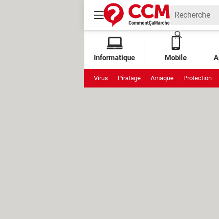
Informatique
Mobile
A
Virus
Piratage
Arnaque
Protection