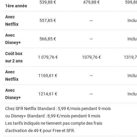
539,88 €
479,88 €
599,8
1ère année
Avec
557,85 €
—
Inclu
Netflix
Avec
566,85 €
—
Inclu
Disney+
Coût box
1 079,76 €
1079,76 €
1319,7
sur 2 ans
Avec
1169,61 €
—
Inclu
Netflix
Avec
1214,61 €
—
Inclu
Disney+
Chez SFR Netflix Standard : 5,99 €/mois pendant 9 mois
ou Disney+ Standard : 8,99 €/mois pendant 9 mois
Les tarifs indiqués ne tiennent pas compte des frais
d'activation de 49 € pour Free et SFR.