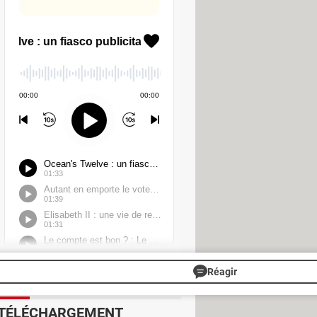
 louer ou d'acheter des films et
 1 Go à 1,99 € par mois ou de la
necter avec ses identifiants (numéro
é français des télécoms, où la
lement concurrencer ce que propose Free
ès gratuitement à 170 chaînes pour
souscrire à l'offre payante Free
nes. Notons toutefois que Free
Réagir
TÉLÉCHARGEMENT