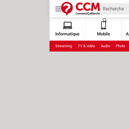
Informatique
Mobile
A
Streaming
TV & vidéo
Audio
Photo