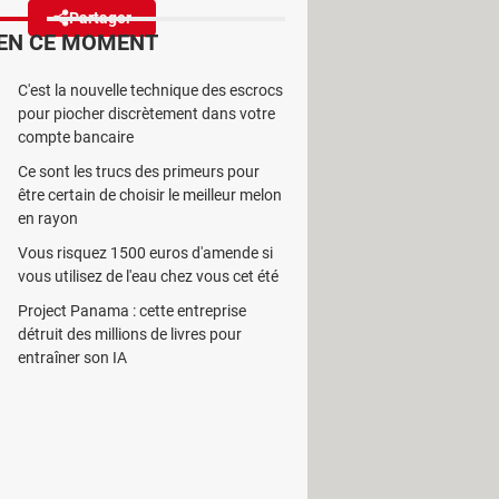
Partager
Réagir
EN CE MOMENT
C'est la nouvelle technique des escrocs
és Sosh mobile. Ils peuvent
pour piocher discrètement dans votre
 sur tous les appareils.
compte bancaire
Ce sont les trucs des primeurs pour
être certain de choisir le meilleur melon
en rayon
Vous risquez 1500 euros d'amende si
 Mais, avec l'augmentation
vous utilisez de l'eau chez vous cet été
 et l'accès à un bouquet conséquent
Project Panama : cette entreprise
détruit des millions de livres pour
entraîner son IA
ice OQEE en Free TV, qui
décidé de faire un petit effort.
ervice TV de l'opérateur avec 'un