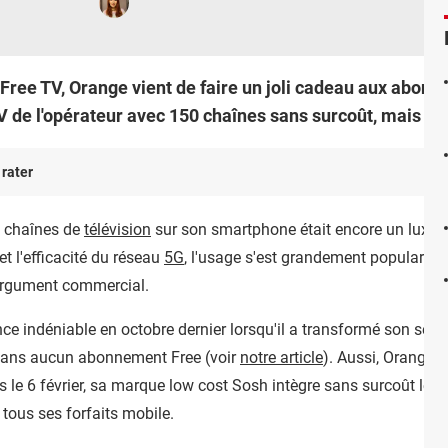
 Free TV, Orange vient de faire un joli cadeau aux abonn
V de l'opérateur avec 150 chaînes sans surcoût, mais pas
 rater
s chaînes de
télévision
sur son smartphone était encore un luxe.
t l'efficacité du réseau
5G
, l'usage s'est grandement popularisé
 argument commercial.
ce indéniable en octobre dernier lorsqu'il a transformé son serv
sans aucun abonnement Free (voir
notre article
). Aussi, Orange a 
is le 6 février, sa marque low cost Sosh intègre sans surcoût le s
tous ses forfaits mobile.