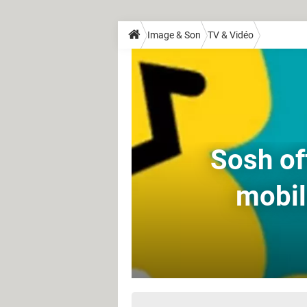
Image & Son
TV & Vidéo
Sosh of
mobil