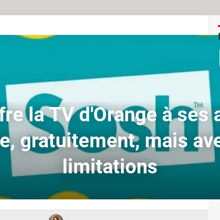
fre la TV d'Orange à ses
e, gratuitement, mais av
limitations