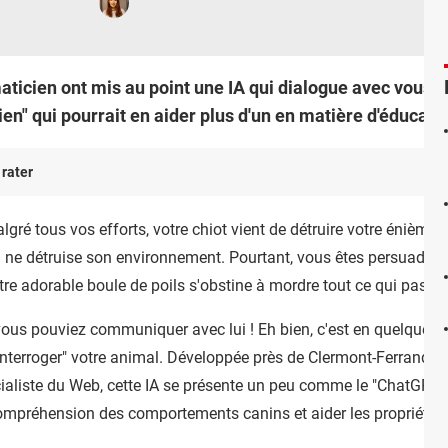
aticien ont mis au point une IA qui dialogue avec vous c
n" qui pourrait en aider plus d'un en matière d'éducatio
 rater
gré tous vos efforts, votre chiot vient de détruire votre énième 
il ne détruise son environnement. Pourtant, vous êtes persuadé d'
e adorable boule de poils s'obstine à mordre tout ce qui passe
 vous pouviez communiquer avec lui ! Eh bien, c'est en quelque 
d'"interroger" votre animal. Développée près de Clermont-Ferrand p
ialiste du Web, cette IA se présente un peu comme le "ChatGPT d
a compréhension des comportements canins et aider les propriétai