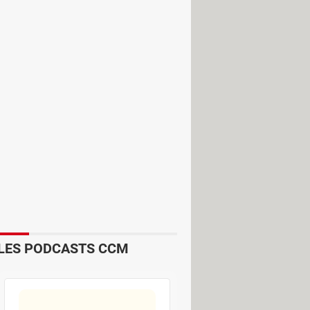
mment réagir – un chiot qui fait ses
sont souvent trop génériques et mal
ntextuelle.
LES PODCASTS CCM