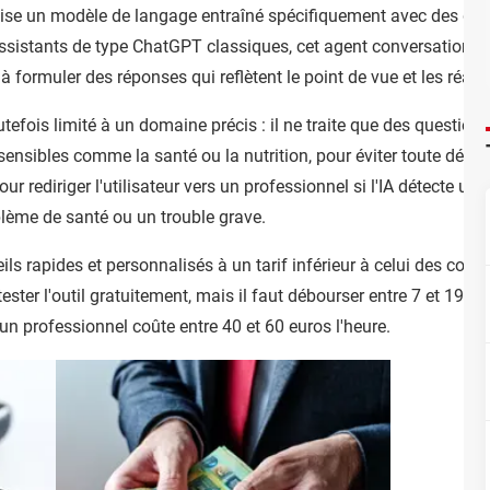
lise un modèle de langage entraîné spécifiquement avec des don
ssistants de type ChatGPT classiques, cet agent conversationnel
 formuler des réponses qui reflètent le point de vue et les réact
outefois limité à un domaine précis : il ne traite que des questi
 sensibles comme la santé ou la nutrition, pour éviter toute dés
ur rediriger l'utilisateur vers un professionnel si l'IA détecte un
ème de santé ou un trouble grave.
ils rapides et personnalisés à un tarif inférieur à celui des cons
tester l'outil gratuitement, mais il faut débourser entre 7 et 19 e
n professionnel coûte entre 40 et 60 euros l'heure.