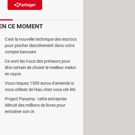
Partager
Réagir
EN CE MOMENT
omme s'il était votre animal de
n !
C'est la nouvelle technique des escrocs
pour piocher discrètement dans votre
compte bancaire
Ce sont les trucs des primeurs pour
être certain de choisir le meilleur melon
paire de chaussures, et vous ne
en rayon
avoir tout fait comme il faut, mais
Vous risquez 1500 euros d'amende si
 à portée de son museau.
vous utilisez de l'eau chez vous cet été
Project Panama : cette entreprise
sorte possible avec DDog, une
détruit des millions de livres pour
ar Frédéric Arnault, un éducateur
entraîner son IA
u chien", pour reprendre les mots de
res à mieux réagir au quotidien face