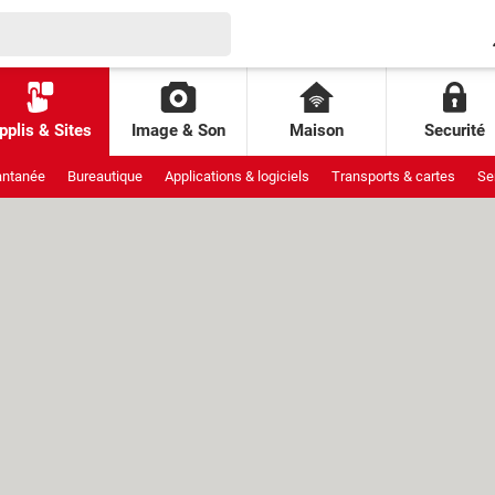
pplis & Sites
Image & Son
Maison
Securité
antanée
Bureautique
Applications & logiciels
Transports & cartes
Se