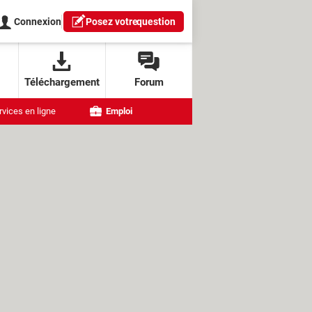
Connexion
Posez votre
question
Téléchargement
Forum
rvices en ligne
Emploi