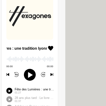
s'appelle, quel âge il ou elle a. Et
cises",
explique le chatbot. Les
e une réponse contextualisée, en