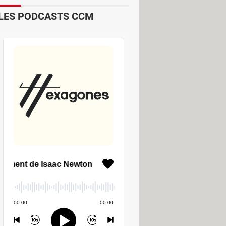
LES PODCASTS CCM
 des données numériques partagées
a progression interrompue, en cas de
ulu. Pour faciliter la tâche, un
.
id
. Il est en mesure de prioriser
 aux autres transferts en cours.
 ce cas, l'utilisateur est invité à