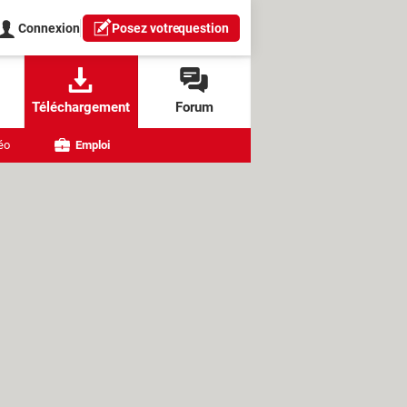
Connexion
Posez votre
question
Téléchargement
Forum
éo
Emploi