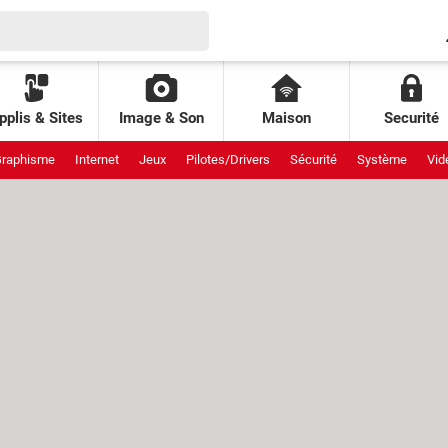
pplis & Sites
Image & Son
Maison
Securité
raphisme
Internet
Jeux
Pilotes/Drivers
Sécurité
Système
Vid