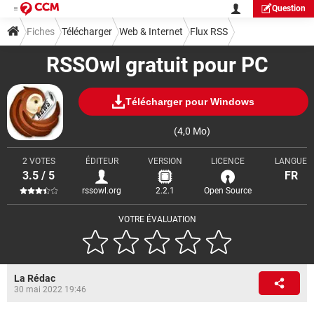
Question
Fiches
Télécharger
Web & Internet
Flux RSS
RSSOwl gratuit pour PC
Télécharger pour Windows
(4,0 Mo)
2 VOTES
ÉDITEUR
VERSION
LICENCE
LANGUE
3.5 / 5
FR
rssowl.org
2.2.1
Open Source
VOTRE ÉVALUATION
La Rédac
30 mai 2022 19:46