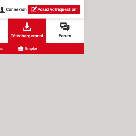
Connexion
Posez votre
question
Téléchargement
Forum
éo
Emploi