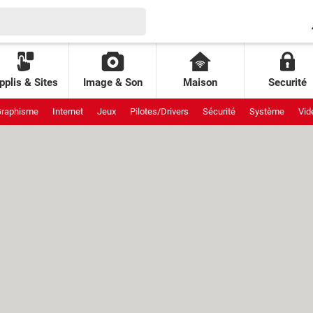
pplis & Sites
Image & Son
Maison
Securité
raphisme
Internet
Jeux
Pilotes/Drivers
Sécurité
Système
Vid