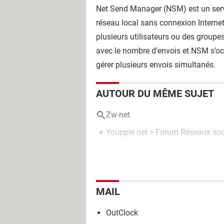
Net Send Manager (NSM) est un ser
réseau local sans connexion Internet
plusieurs utilisateurs ou des groupes 
avec le nombre d'envois et NSM s’o
gérer plusieurs envois simultanés.
AUTOUR DU MÊME SUJET
Zw-net
Youppie net
>
Forum Réseaux soc
Net::err_unknown_url_scheme
>
F
MAIL
OutClock