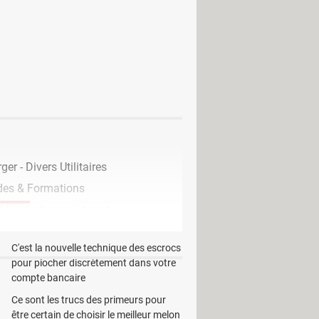
nt d’envoyer des messages via un
ligne ou multi-ligne, à un ou
t du destinataire, d’éditer le message
on par onglet pour permettre de
er - Divers Utilitaires
udes & Formations
Vos droits sur internet
EN CE MOMENT
C'est la nouvelle technique des escrocs
pour piocher discrètement dans votre
compte bancaire
Ce sont les trucs des primeurs pour
être certain de choisir le meilleur melon