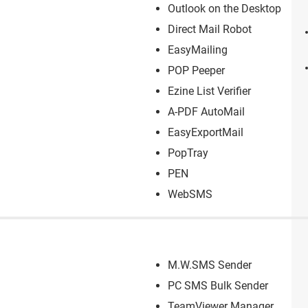
Outlook on the Desktop
Direct Mail Robot
EasyMailing
POP Peeper
Ezine List Verifier
A-PDF AutoMail
EasyExportMail
PopTray
PEN
WebSMS
M.W.SMS Sender
PC SMS Bulk Sender
TeamViewer Manager