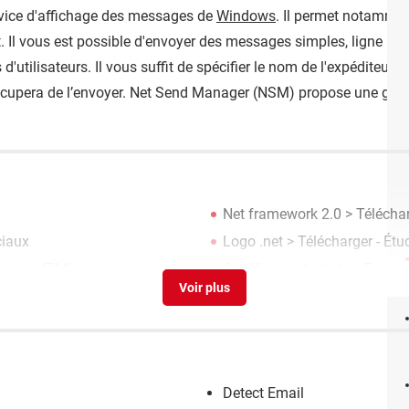
vice d'affichage des messages de
Windows
. Il permet notamme
. Il vous est possible d'envoyer des messages simples, ligne par 
d'utilisateurs. Il vous suffit de spécifier le nom de l'expéditeur e
ccupera de l’envoyer. Net Send Manager (NSM) propose une gesti
Net framework 2.0
> Télécharg
iaux
Logo .net
> Télécharger - Ét
orum HTML
Onoffapp net photo
>
Forum 
Detect Email