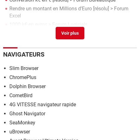
Rendre un montant en Millions d'Euro
[résolu] >
Forum
Excel
1000 k€ en euros
>
Forum Logiciels
K-3d
> Télécharger - 3D
NAVIGATEURS
Slim Browser
ChromePlus
Dolphin Browser
CometBird
4G VITESSE navigateur rapide
Ghost Navigator
SeaMonkey
uBrowser