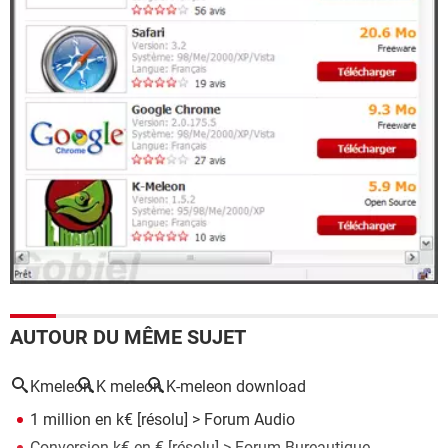
AUTOUR DU MÊME SUJET
Kmeleon
K meleon
K-meleon download
1 million en k€
[résolu] >
Forum Audio
Conversion k€ en €
[résolu] >
Forum Bureautique