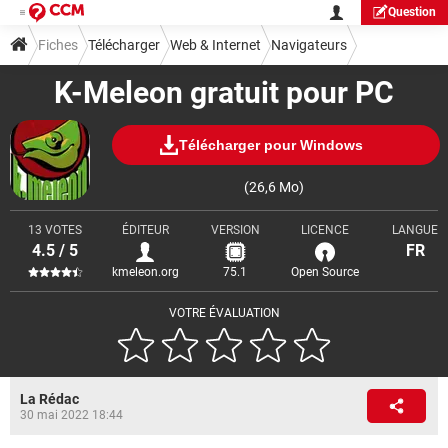
Question
Fiches
Télécharger
Web & Internet
Navigateurs
K-Meleon gratuit pour PC
Télécharger pour Windows
(26,6 Mo)
13 VOTES
ÉDITEUR
VERSION
LICENCE
LANGUE
4.5 / 5
FR
kmeleon.org
75.1
Open Source
VOTRE ÉVALUATION
La Rédac
30 mai 2022 18:44