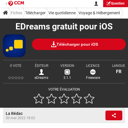
Question
Fiches
Télécharger
Vie quotidienne
Voyage & Hébergement
EDreams gratuit pour iOS
Télécharger pour iOS
0 VOTE
ÉDITEUR
VERSION
LICENCE
LANGUE
FR
eDreams
3.1.1
Freeware
VOTRE ÉVALUATION
La Rédac
30 mai 2022 18:02