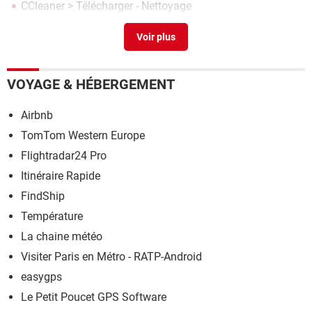
CCleaner
> Télécharger - Nettoyage
Microsoft Word 2013
> Télécharger - Traitement de texte
VOYAGE & HÉBERGEMENT
Airbnb
TomTom Western Europe
Flightradar24 Pro
Itinéraire Rapide
FindShip
Température
La chaine météo
Visiter Paris en Métro - RATP-Android
easygps
Le Petit Poucet GPS Software