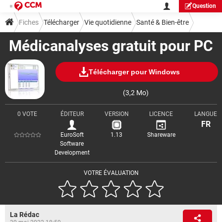
Question
Fiches
Télécharger
Vie quotidienne
Santé & Bien-être
Médicanalyses gratuit pour PC
Télécharger pour Windows
(3,2 Mo)
0 VOTE
ÉDITEUR
VERSION
LICENCE
LANGUE
FR
EuroSoft
1.13
Shareware
Software
Development
VOTRE ÉVALUATION
La Rédac