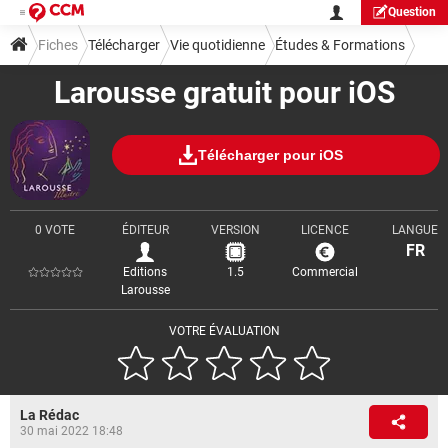
Question
Fiches
Télécharger
Vie quotidienne
Études & Formations
Larousse gratuit pour iOS
Télécharger pour iOS
0 VOTE
ÉDITEUR
VERSION
LICENCE
LANGUE
FR
Editions
1.5
Commercial
Larousse
VOTRE ÉVALUATION
La Rédac
30 mai 2022 18:48