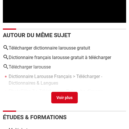
AUTOUR DU MÊME SUJET
Télécharger dictionnaire larousse gratuit
Dictionnaire français larousse gratuit à télécharger
Télécharger larousse
Dictionnaire Larousse Français
> Télécharger -
Dictionnaires & Langues
PhotoFiltre 7
> Télécharger - Retouche d'image
CCleaner
> Télécharger - Nettoyage
Clavier Arabe CO
> Télécharger - Divers Web & Internet
Clé d'installation Windows : utiliser des clés génériques
>
ÉTUDES & FORMATIONS
Guide