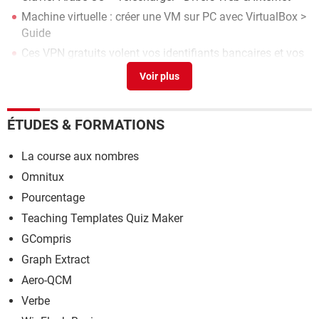
Machine virtuelle : créer une VM sur PC avec VirtualBox
>
Guide
Ces VPN gratuits volent vos identifiants bancaires et vos
mots de passe
> Guide
Clavier à la fenêtre d'ouverture de session
[résolu] >
Forum MacOS
ÉTUDES & FORMATIONS
La course aux nombres
Omnitux
Pourcentage
Teaching Templates Quiz Maker
GCompris
Graph Extract
Aero-QCM
Verbe