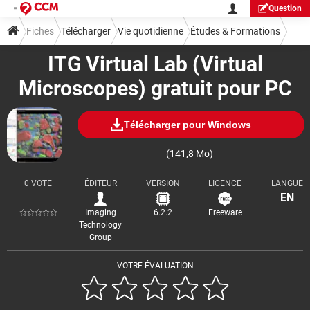
Question
Fiches
Télécharger
Vie quotidienne
Études & Formations
ITG Virtual Lab (Virtual
Microscopes) gratuit pour PC
Télécharger pour Windows
(141,8 Mo)
0 VOTE
ÉDITEUR
VERSION
LICENCE
LANGUE
EN
Imaging
6.2.2
Freeware
Technology
Group
VOTRE ÉVALUATION