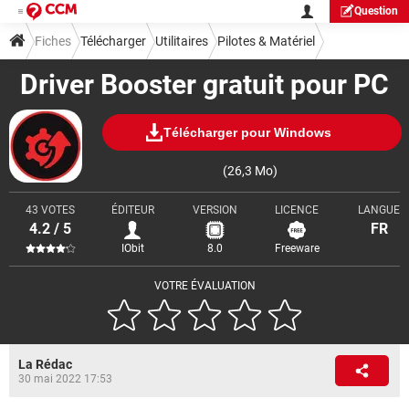
Question
Fiches
Télécharger
Utilitaires
Pilotes & Matériel
Driver Booster gratuit pour PC
Télécharger pour Windows
(26,3 Mo)
43 VOTES
ÉDITEUR
VERSION
LICENCE
LANGUE
4.2 / 5
FR
IObit
8.0
Freeware
VOTRE ÉVALUATION
La Rédac
30 mai 2022 17:53