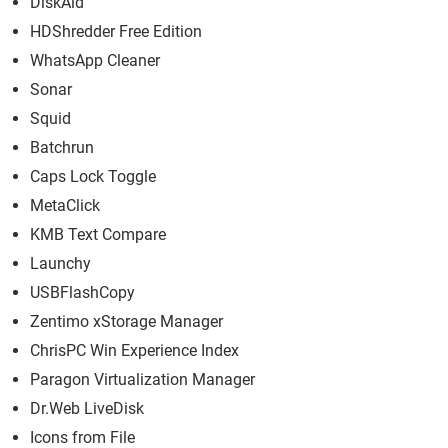
DiskAid
HDShredder Free Edition
WhatsApp Cleaner
Sonar
Squid
Batchrun
Caps Lock Toggle
MetaClick
KMB Text Compare
Launchy
USBFlashCopy
Zentimo xStorage Manager
ChrisPC Win Experience Index
Paragon Virtualization Manager
Dr.Web LiveDisk
Icons from File