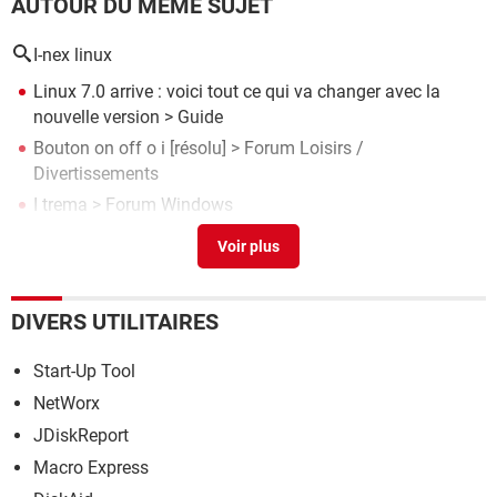
AUTOUR DU MÊME SUJET
I-nex linux
Linux 7.0 arrive : voici tout ce qui va changer avec la
nouvelle version
> Guide
Bouton on off o i
[résolu] >
Forum Loisirs /
Divertissements
I trema
>
Forum Windows
I love pdf avis
[résolu] >
Forum PDF
Comment faire un i tréma
>
Forum Bureautique
DIVERS UTILITAIRES
Start-Up Tool
NetWorx
JDiskReport
Macro Express