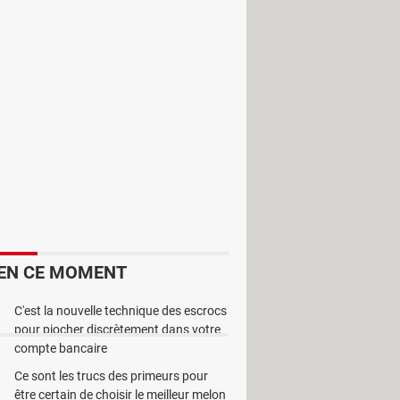
u en 3 dimensions.
 Russe, Espagnol et Portugais.
hez-vous ! Des copies gratuites sont
EN CE MOMENT
ogle et n'est plus proposé au
C'est la nouvelle technique des escrocs
pour piocher discrètement dans votre
compte bancaire
Ce sont les trucs des primeurs pour
être certain de choisir le meilleur melon