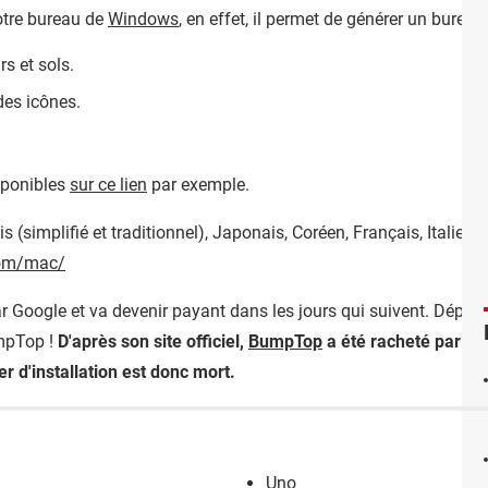
otre bureau de
Windows
, en effet, il permet de générer un burea
s et sols.
des icônes.
sponibles
sur ce lien
par exemple.
 (simplifié et traditionnel), Japonais, Coréen, Français, Italien,
com/mac/
r Google et va devenir payant dans les jours qui suivent. Dépêc
umpTop !
D'après son site officiel,
BumpTop
a été racheté par Go
er d'installation est donc mort.
Uno