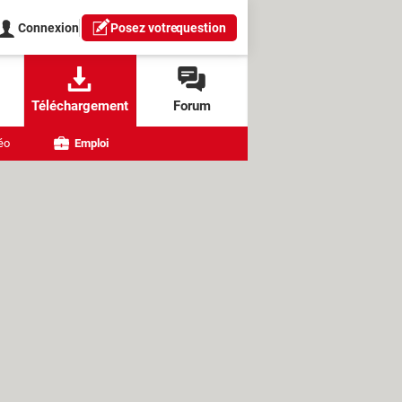
Connexion
Posez votre
question
Téléchargement
Forum
éo
Emploi