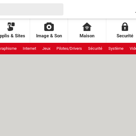
pplis & Sites
Image & Son
Maison
Securité
raphisme
Internet
Jeux
Pilotes/Drivers
Sécurité
Système
Vid