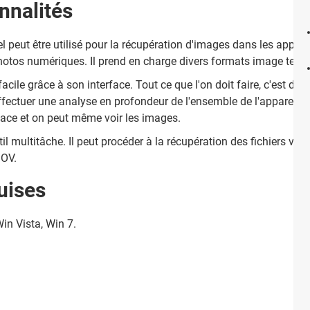
nnalités
iel peut être utilisé pour la récupération d'images dans les appa
hotos numériques. Il prend en charge divers formats image tels
facile grâce à son interface. Tout ce que l'on doit faire, c'est de b
effectuer une analyse en profondeur de l'ensemble de l'appareil afi
erface et on peut même voir les images.
il multitâche. Il peut procéder à la récupération des fichiers vid
MOV.
uises
in Vista, Win 7.