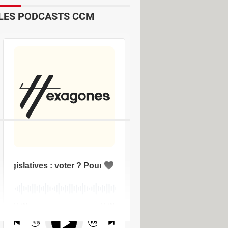
LES PODCASTS CCM
0 (x86)
> Télécharger - Divers
 & Formations
s://mmsp.onoffapp.net/
>
Forum