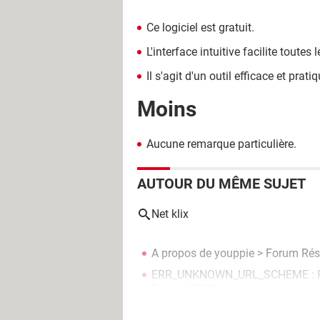
Ce logiciel est gratuit.
L'interface intuitive facilite toutes
Il s'agit d'un outil efficace et pra
Moins
Aucune remarque particulière.
AUTOUR DU MÊME SUJET
Net klix
A propos de youppie
>
Forum Rés
ERR_UNKNOWN_URL_SCHEME : Pro
Forum HTML