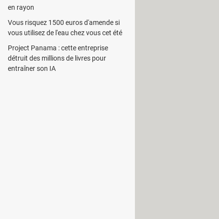
en rayon
Vous risquez 1500 euros d'amende si
reils comme les caméras, les
vous utilisez de l'eau chez vous cet été
 que JPEG, TIFF,
GIF
et RAW.
Project Panama : cette entreprise
détruit des millions de livres pour
rancher l'appareil, puis de lancer le
entraîner son IA
n de trouver les fichiers. Les
éo. Il prend en charge les formats