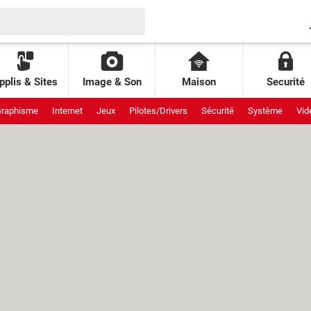
pplis & Sites
Image & Son
Maison
Securité
raphisme
Internet
Jeux
Pilotes/Drivers
Sécurité
Système
Vid