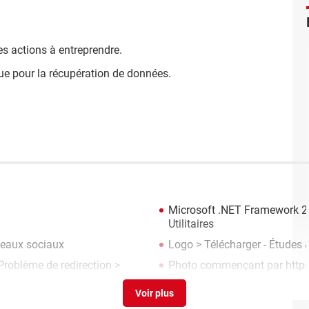
 les actions à entreprendre.
tique pour la récupération de données.
Microsoft .NET Framework 2.
Utilitaires
eaux sociaux
Logo
> Télécharger - Études
blème de redirection
>
Photo commençant par http
Vos droits sur internet