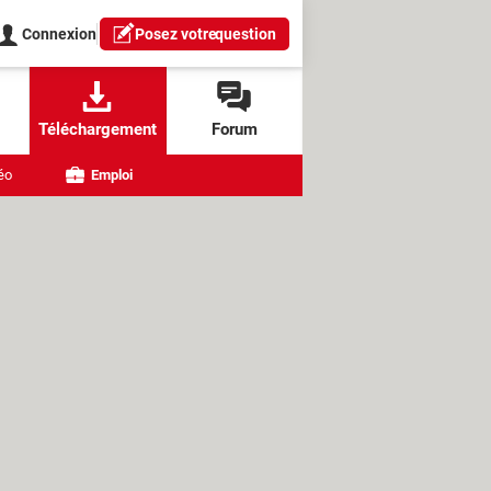
Connexion
Posez votre
question
Téléchargement
Forum
éo
Emploi