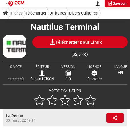
Question
Fiches
Télécharger
Utilitaires
Divers Utilitaires
Nautilus Terminal
Télécharger pour Linux
(32,5 Ko)
0 VOTE
ÉDITEUR
VERSION
LICENCE
LANGUE
EN
Fabien LOISON
1.0
Freeware
VOTRE ÉVALUATION
La Rédac
30 mai 2022 19:11