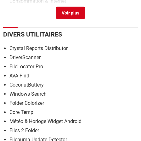
Consommation & Internet
Valedwaz : Colis Shein au terminal de fret
[résolu] >
Forum Consommation & Internet
Colis shein
>
Forum Consommation & Internet
DIVERS UTILITAIRES
Crystal Reports Distributor
DriverScanner
FileLocator Pro
AVA Find
CoconutBattery
Windows Search
Folder Colorizer
Core Temp
Météo & Horloge Widget Android
Files 2 Folder
Filepuma Update Detector