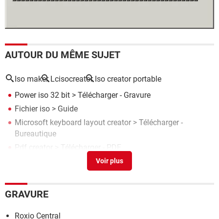
AUTOUR DU MÊME SUJET
Iso maker
Lcisocreator
Iso creator portable
Power iso 32 bit
> Télécharger - Gravure
Fichier iso
> Guide
Microsoft keyboard layout creator
> Télécharger -
Bureautique
Pdf creator
> Télécharger - PDF
Bing image creator
> Accueil - Intelligence artificielle
GRAVURE
Roxio Central