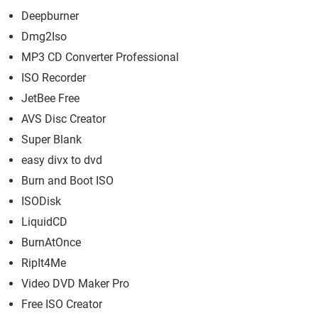
Deepburner
Dmg2Iso
MP3 CD Converter Professional
ISO Recorder
JetBee Free
AVS Disc Creator
Super Blank
easy divx to dvd
Burn and Boot ISO
ISODisk
LiquidCD
BurnAtOnce
RipIt4Me
Video DVD Maker Pro
Free ISO Creator