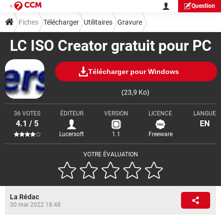
Question
Fiches
Télécharger
Utilitaires
Gravure
LC ISO Creator gratuit pour PC
Télécharger pour Windows
(23,9 Ko)
36 VOTES
ÉDITEUR
VERSION
LICENCE
LANGUE
4.1 / 5
EN
Lucersoft
1.1
Freeware
VOTRE ÉVALUATION
La Rédac
30 mai 2022 18:48