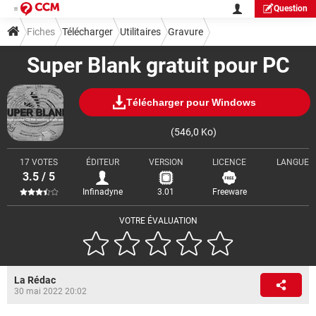
Question
Fiches
Télécharger
Utilitaires
Gravure
Super Blank gratuit pour PC
Télécharger pour Windows
(546,0 Ko)
17 VOTES
ÉDITEUR
VERSION
LICENCE
LANGUE
3.5 / 5
Infinadyne
3.01
Freeware
VOTRE ÉVALUATION
La Rédac
30 mai 2022 20:02