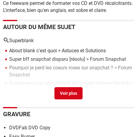
Ce freeware permet de formater vos CD et DVD récalcitrants.
L'interface, bien qu'en anglais, est sobre et claire.
AUTOUR DU MÊME SUJET
Superblank
About blank c'est quoi
>
Astuces et Solutions
Super bff snapchat disparu
[résolu] >
Forum Snapchat
Pourquoi je perd les coeurs roses sur snapchat ?
>
Forum
Snapchat
Supprimer page about blank sur google chrome
[résolu] >
Forum Virus
Les meilleurs amis snapchat changent en combien de
temps?
[résolu] >
Forum Snapchat
GRAVURE
DVDFab DVD Copy
Easy Burner