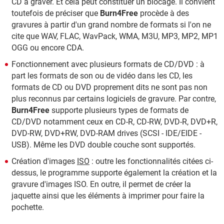
CD à graver. Et cela peut constituer un blocage. Il convient
toutefois de préciser que
Burn4Free
procède à des
gravures à partir d'un grand nombre de formats si l'on ne
cite que WAV, FLAC, WavPack, WMA, M3U, MP3, MP2, MP1
OGG ou encore CDA.
Fonctionnement avec plusieurs formats de CD/DVD : à
part les formats de son ou de vidéo dans les CD, les
formats de CD ou DVD proprement dits ne sont pas non
plus reconnus par certains logiciels de gravure. Par contre,
Burn4Free
supporte plusieurs types de formats de
CD/DVD notamment ceux en CD-R, CD-RW, DVD-R, DVD+R,
DVD-RW, DVD+RW, DVD-RAM drives (SCSI - IDE/EIDE -
USB). Même les DVD double couche sont supportés.
Création d'images
ISO
: outre les fonctionnalités citées ci-
dessus, le programme supporte également la création et la
gravure d'images ISO. En outre, il permet de créer la
jaquette ainsi que les éléments à imprimer pour faire la
pochette.