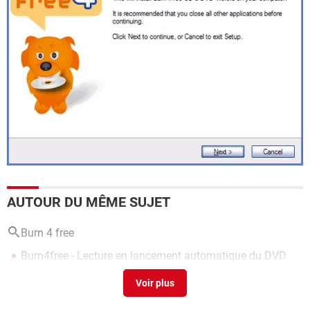
AUTOUR DU MÊME SUJET
Burn 4 free
Burn4free - Lecture en lancement automatique du DVD
gravé
[résolu] >
Forum Gravure