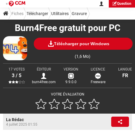
Question
Fiches
Télécharger
Utilitaires
Gravure
Burn4Free gratuit pour PC
Télécharger pour Windows
(1,6 Mo)
17 VOTES
ÉDITEUR
VERSION
LICENCE
LANGUE
3 / 5
FR
burn4free.com
9.9.0.0
Freeware
VOTRE ÉVALUATION
La Rédac
4 juillet 2025 01:55