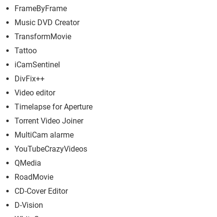
FrameByFrame
Music DVD Creator
TransformMovie
Tattoo
iCamSentinel
DivFix++
Video editor
Timelapse for Aperture
Torrent Video Joiner
MultiCam alarme
YouTubeCrazyVideos
QMedia
RoadMovie
CD-Cover Editor
D-Vision