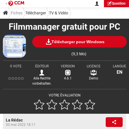
Question
Fiches
Télécharger
TV & Vidéo
Filmmanager gratuit pour PC
Télécharger pour Windows
(9,3 Mo)
0 VOTE
ÉDITEUR
VERSION
LICENCE
LANGUE
EN
Alle Rechte
4.6.1
Demo
vorbehalten.
VOTRE ÉVALUATION
La Rédac
30 mai 2022 18:11