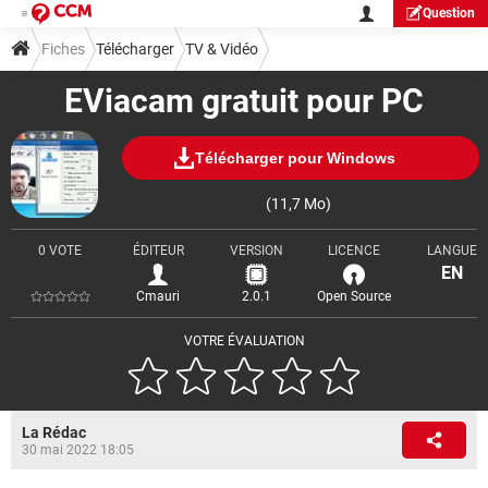
Question
Fiches
Télécharger
TV & Vidéo
EViacam gratuit pour PC
Télécharger pour Windows
(11,7 Mo)
0 VOTE
ÉDITEUR
VERSION
LICENCE
LANGUE
EN
Cmauri
2.0.1
Open Source
VOTRE ÉVALUATION
La Rédac
30 mai 2022 18:05