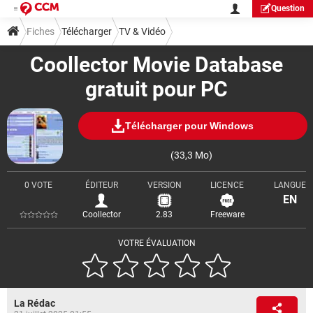
Question
Fiches
Télécharger
TV & Vidéo
Coollector Movie Database
gratuit pour PC
Télécharger pour Windows
(33,3 Mo)
0 VOTE
ÉDITEUR
VERSION
LICENCE
LANGUE
EN
Coollector
2.83
Freeware
VOTRE ÉVALUATION
La Rédac