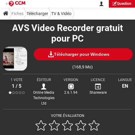
Question
Fiches
Télécharger
TV & Vidéo
AVS Video Recorder gratuit
pour PC
Télécharger pour Windows
(168,9 Mo)
1 VOTE
ÉDITEUR
VERSION
LICENCE
LANGUE
1 / 5
EN
Online Media
2.6.1.94
Shareware
Technologies
Ltd
VOTRE ÉVALUATION