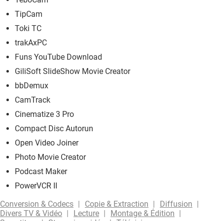
TipCam
Toki TC
trakAxPC
Funs YouTube Download
GiliSoft SlideShow Movie Creator
bbDemux
CamTrack
Cinematize 3 Pro
Compact Disc Autorun
Open Video Joiner
Photo Movie Creator
Podcast Maker
PowerVCR II
Conversion & Codecs
Copie & Extraction
Diffusion
Divers TV & Vidéo
Lecture
Montage & Édition