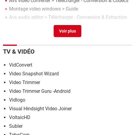
Avs video converter
> Télécharger - Conversion & Codecs
Montage video windows
> Guide
Avs audio editor
> Télécharger - Conversion & Extraction
Toky video
[résolu] >
Forum TV & Vidéo
Telecharger video youtube
> Guide
TV & VIDÉO
VidConvert
Video Snapshot Wizard
Video Trimmer
Video Trimmer Guru -Android
Vidlogo
Visual Hindsight Video Joiner
VoltaicHD
Subler
TeboCam