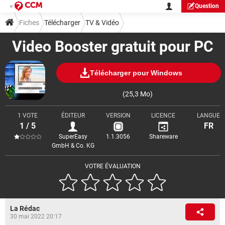
Question
Fiches
Télécharger
TV & Vidéo
Video Booster gratuit pour PC
Télécharger pour Windows
(25,3 Mo)
1 VOTE
ÉDITEUR
VERSION
LICENCE
LANGUE
1 / 5
FR
SuperEasy
1.1.3056
Shareware
GmbH & Co. KG
VOTRE ÉVALUATION
La Rédac
30 mai 2022 20:17