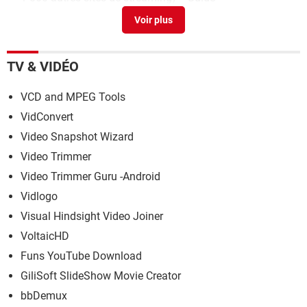
Réinitialiser un PC à l'état d'usine : toutes les solutions
>
Guide
TV & VIDÉO
VCD and MPEG Tools
VidConvert
Video Snapshot Wizard
Video Trimmer
Video Trimmer Guru -Android
Vidlogo
Visual Hindsight Video Joiner
VoltaicHD
Funs YouTube Download
GiliSoft SlideShow Movie Creator
bbDemux