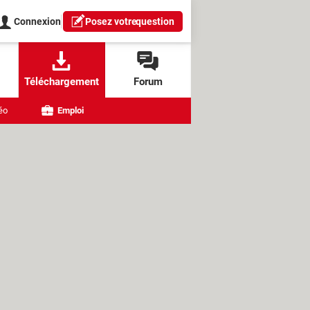
Connexion
Posez votre
question
Téléchargement
Forum
éo
Emploi