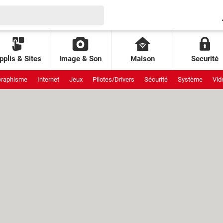
pplis & Sites
Image & Son
Maison
Securité
raphisme
Internet
Jeux
Pilotes/Drivers
Sécurité
Système
Vid