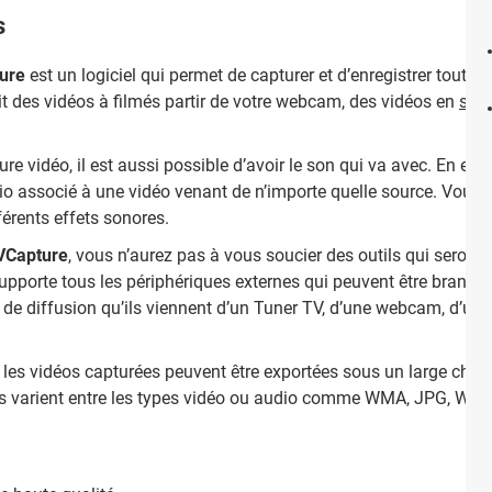
s
ure
est un logiciel qui permet de capturer et d’enregistrer tout c
oit des vidéos à filmés partir de votre webcam, des vidéos en
str
re vidéo, il est aussi possible d’avoir le son qui va avec. En effe
dio associé à une vidéo venant de n’importe quelle source. Vous p
férents effets sonores.
VCapture
, vous n’aurez pas à vous soucier des outils qui seron
pporte tous les périphériques externes qui peuvent être branchés
s de diffusion qu’ils viennent d’un Tuner TV, d’une webcam, d’
, les vidéos capturées peuvent être exportées sous un large choix 
mats varient entre les types vidéo ou audio comme WMA, JPG, WM