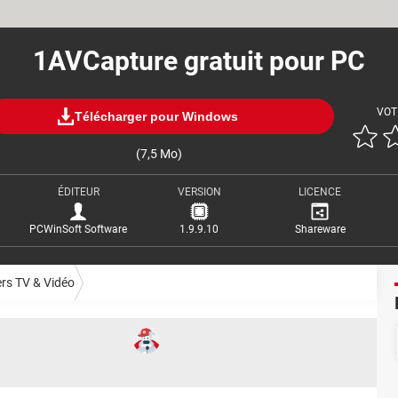
1AVCapture gratuit pour PC
VOT
Télécharger pour Windows
(7,5 Mo)
ÉDITEUR
VERSION
LICENCE
PCWinSoft Software
1.9.9.10
Shareware
ers TV & Vidéo