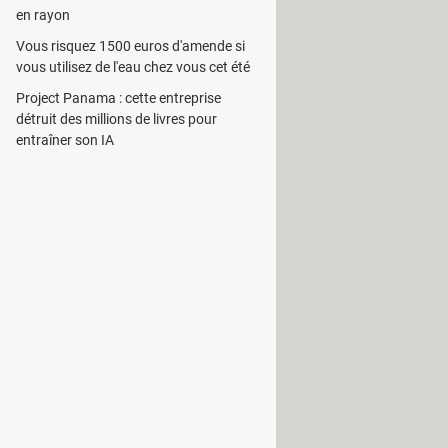
en rayon
Vous risquez 1500 euros d'amende si
e qui est susceptible de passer sur
vous utilisez de l'eau chez vous cet été
eaming
, ou des vidéos sur des sites
Project Panama : cette entreprise
détruit des millions de livres pour
entraîner son IA
t,
1AVCapture
possède une fonction
ouvez, à titre d’exemple, enregistrer
t compatibles ou non pour vos
 à votre ordinateur. Il est capable
un magnétoscope, d’un microphone,
de format qui facilitera leurs
V, AVI, WAV ou MP3.