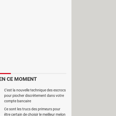
e des fichiers multimédias. GOM
EN CE MOMENT
C'est la nouvelle technique des escrocs
pour piocher discrètement dans votre
compte bancaire
cile à prendre en main. Son interface
Ce sont les trucs des primeurs pour
disponibles afin de faciliter sa
être certain de choisir le meilleur melon