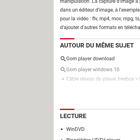
manipulation. La capture d'image à p
dans un éditeur d'image, à l'exempl
pour la vidéo : flv, mp4, mov, mpg, t
d'ajouter d'autres formats en télécha
AUTOUR DU MÊME SUJET
Gom player download
Gom player windows 10
Câble réseau du player freebox
>
Vanbasco's karaoke player
> Télé
LECTURE
WinDVD