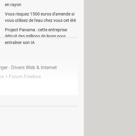
e capturer une image et de la coller
en rayon
Les formats suivants sont compatibles
Vous risquez 1500 euros d'amende si
kv et ogm. Il est quand même possible
vous utilisez de l'eau chez vous cet été
r l'audio.
Project Panama : cette entreprise
détruit des millions de livres pour
entraîner son IA
ger - Divers Web & Internet
ox
>
Forum Freebox
um Samsung