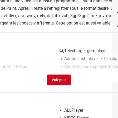
artir d'une vidéo est aussi au programme. Il suffit dans ce cas d
e de
Paint
. Après, il reste à l'enregistrer sous le format désiré. 
s, avi, divx, asx, wmv, m4v, dat, ifo, vob, 3gp/3gp2, rm/rmvb, m
rgeant les codecs y afférents. Cette option est aussi valable pou
Telecharger gom player
Adobe flash player
> Téléchar
Forum Freebox
Cable reseau du player freeb
charger - DJ & Karaoké
Erreur player 4001 free
>
For
ALLPlayer