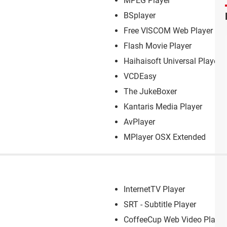
MPEG Player
BSplayer
Free VISCOM Web Player
Flash Movie Player
Haihaisoft Universal Player
VCDEasy
The JukeBoxer
Kantaris Media Player
AvPlayer
MPlayer OSX Extended
InternetTV Player
SRT - Subtitle Player
CoffeeCup Web Video Player