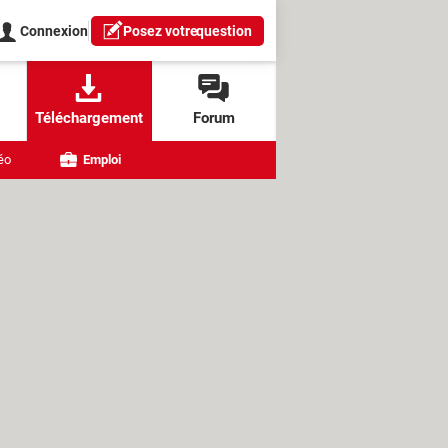
Connexion
Posez votre
question
Téléchargement
Forum
éo
Emploi