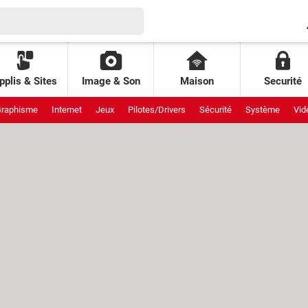
pplis & Sites
Image & Son
Maison
Securité
raphisme
Internet
Jeux
Pilotes/Drivers
Sécurité
Système
Vid