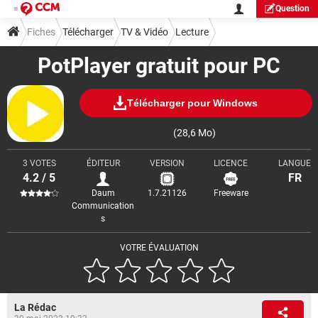
Question
Fiches
Télécharger
TV & Vidéo
Lecture
PotPlayer gratuit pour PC
Télécharger pour Windows
(28,6 Mo)
3 VOTES
ÉDITEUR
VERSION
LICENCE
LANGUE
4.2 / 5
FR
Daum
1.7.21126
Freeware
Communication
s
VOTRE ÉVALUATION
La Rédac