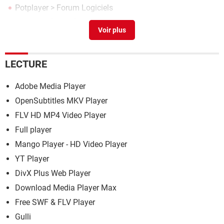
Potplayer
>
Forum Logiciels
Potplayer
[résolu] >
Forum Bugs et suggestions
LECTURE
Adobe Media Player
OpenSubtitles MKV Player
FLV HD MP4 Video Player
Full player
Mango Player - HD Video Player
YT Player
DivX Plus Web Player
Download Media Player Max
Free SWF & FLV Player
Gulli