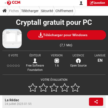
Question
Fiches
Télécharger
Sécurité
Chiffrement
Cryptall gratuit pour PC
Télécharger pour Windows
(7,1 Mo)
0 VOTE
ÉDITEUR
VERSION
LICENCE
LANGUE
EN
Free Software
1.6
Open Source
Foundation
VOTRE ÉVALUATION
La Rédac
24 juillet 2025 01:55