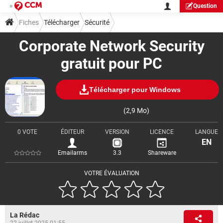
Question
Fiches
Télécharger
Sécurité
Corporate Network Security
gratuit pour PC
Télécharger pour Windows
(2,9 Mo)
0 VOTE
ÉDITEUR
VERSION
LICENCE
LANGUE
EN
Emailarms
3.3
Shareware
VOTRE ÉVALUATION
La Rédac