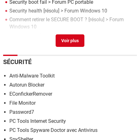
Security boot fail
>
Forum PC portable
Security health
[résolu] >
Forum Windows 10
Comment retirer le SECURE BOOT ?
[résolu] >
Forum
Windows 10
Network error
[résolu] >
Forum Réseaux sociaux
SÉCURITÉ
Anti-Malware Toolkit
Autorun Blocker
EConfickerRemover
File Monitor
Password7
PC Tools Internet Security
PC Tools Spyware Doctor avec Antivirus
SpyShelter