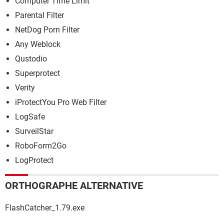
Computer Time Limit
Parental Filter
NetDog Porn Filter
Any Weblock
Qustodio
Superprotect
Verity
iProtectYou Pro Web Filter
LogSafe
SurveilStar
RoboForm2Go
LogProtect
ORTHOGRAPHE ALTERNATIVE
FlashCatcher_1.79.exe