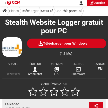
Question
Fiches
Télécharger
Sécurité
Contrôle parental
Stealth Website Logger gratuit
pour PC
Télécharger pour Windows
(1,3 Mo)
0 VOTE
ÉDITEUR
VERSION
LICENCE
LANGUE
EN
Amplusnet
1.79
Shareware
VOTRE ÉVALUATION
La Rédac