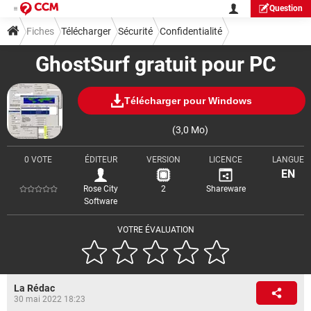
Question
Fiches
Télécharger
Sécurité
Confidentialité
GhostSurf gratuit pour PC
Télécharger pour Windows
(3,0 Mo)
0 VOTE
ÉDITEUR
VERSION
LICENCE
LANGUE
EN
Rose City
2
Shareware
Software
VOTRE ÉVALUATION
La Rédac
30 mai 2022 18:23