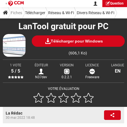
Question
Fiches
Télécharger
Réseau & Wi-Fi
Divers Réseau & Wi-Fi
LanTool gratuit pour PC
Télécharger pour Windows
(606,1 Ko)
1 VOTE
ÉDITEUR
VERSION
LICENCE
LANGUE
5 / 5
EN
N37dev
0.2.2.1
Freeware
VOTRE ÉVALUATION
La Rédac
30 mai 2022 18:48