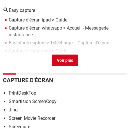
Easy capture
Capture d'écran ipad
> Guide
Capture d'écran whatsapp
> Accueil - Messagerie
instantanée
Faststone capture
> Télécharger - Capture d'écran
Capture d'écran mac
> Guide
Driver easy avis
[résolu] >
Forum Pilotes (drivers)
CAPTURE D'ÉCRAN
PrintDeskTop
Smartision ScreenCopy
Jing
Screen Movie Recorder
Screenium