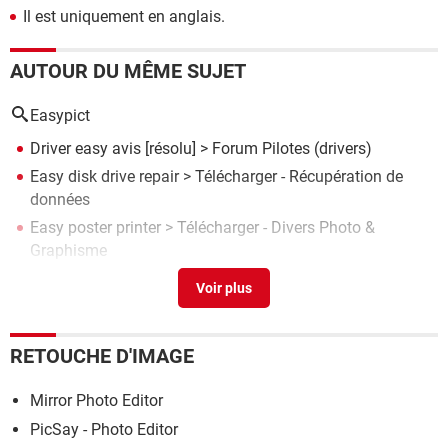
Il est uniquement en anglais.
AUTOUR DU MÊME SUJET
Easypict
Driver easy avis
[résolu] >
Forum Pilotes (drivers)
Easy disk drive repair
> Télécharger - Récupération de
données
Easy poster printer
> Télécharger - Divers Photo &
Graphisme
Easy wifi config
>
Forum WiFi
Easy duplicate finder
> Télécharger - Nettoyage
RETOUCHE D'IMAGE
Mirror Photo Editor
PicSay - Photo Editor