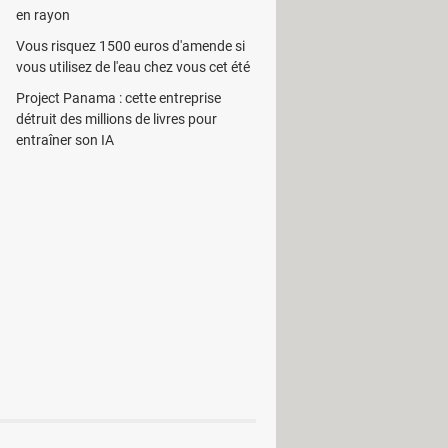
en rayon
oupé. Pour ce faire, il suffit de
Vous risquez 1500 euros d'amende si
vous utilisez de l'eau chez vous cet été
ption. Ou encore, il peut scanner ses
Project Panama : cette entreprise
détruit des millions de livres pour
entraîner son IA
ue BMP, TGA, JPG, PNG et TIFF. Les