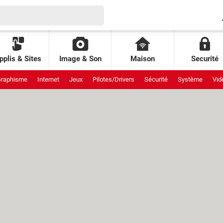
pplis & Sites
Image & Son
Maison
Securité
raphisme
Internet
Jeux
Pilotes/Drivers
Sécurité
Système
Vid