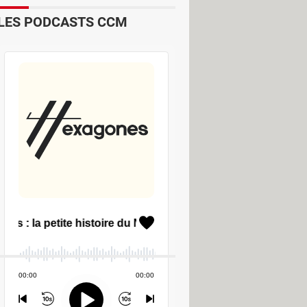
LES PODCASTS CCM
er PPT to SWF