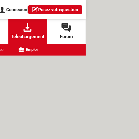
Connexion
Posez votre
question
Téléchargement
Forum
éo
Emploi